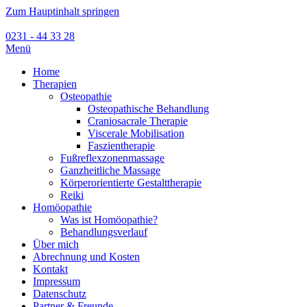
Zum Hauptinhalt springen
0231 - 44 33 28
Menü
Home
Therapien
Osteopathie
Osteopathische Behandlung
Craniosacrale Therapie
Viscerale Mobilisation
Faszientherapie
Fußreflexzonenmassage
Ganzheitliche Massage
Körperorientierte Gestalttherapie
Reiki
Homöopathie
Was ist Homöopathie?
Behandlungsverlauf
Über mich
Abrechnung und Kosten
Kontakt
Impressum
Datenschutz
Partner & Freunde